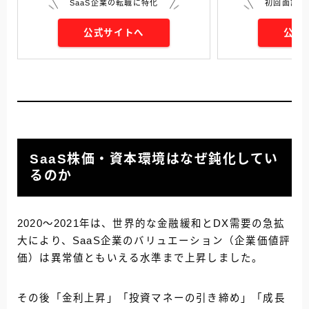
SaaS企業の転職に特化
初回面談で
公式サイトへ
公式
SaaS株価・資本環境はなぜ鈍化してい
るのか
2020〜2021年は、世界的な金融緩和とDX需要の急拡
大により、SaaS企業のバリュエーション（企業価値評
価）は異常値ともいえる水準まで上昇しました。
その後「金利上昇」「投資マネーの引き締め」「成長