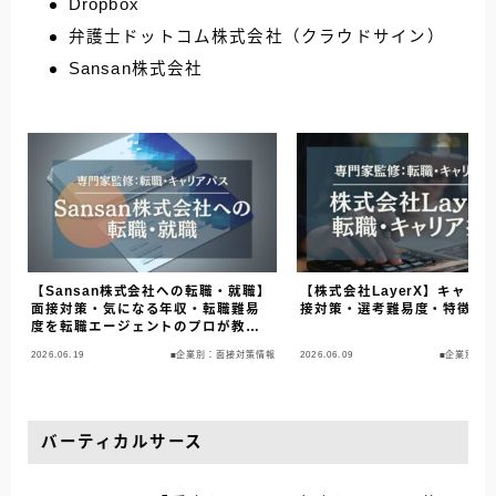
Dropbox
弁護士ドットコム株式会社（クラウドサイン）
Sansan株式会社
【Sansan株式会社への転職・就職】
【株式会社LayerX】キャリ
面接対策・気になる年収・転職難易
接対策・選考難易度・特徴を
度を転職エージェントのプロが教え
ます！
2026.06.19
■企業別：面接対策情報
2026.06.09
■企業別：
バーティカルサース