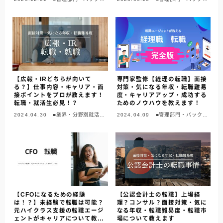
フィス
フィス
【広報・IRどちらが向いて
専門家監修【経理の転職】面接
る？】仕事内容・キャリア・面
対策・気になる年収・転職難易
接ポイントをプロが教えます！
度・キャリアアップ・成功する
転職・就活生必見！？
ためのノウハウを教えます！
2024.04.30
■業界・分野別就活ガ
2024.04.09
■管理部門・バックオ
イド
フィス
【CFOになるための経験
【公認会計士の転職】上場経
は！？】未経験で転職は可能？
理？コンサル？面接対策・気に
元ハイクラス支援の転職エージ
なる年収・転職難易度・転職市
ェントがキャリアについて教え
場について教えます