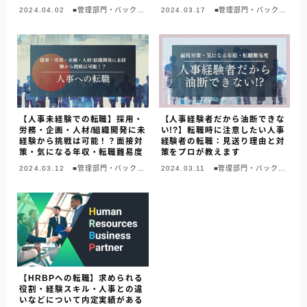
ます
2024.04.02
■管理部門・バックオ
2024.03.17
■管理部門・バックオ
フィス
フィス
【人事未経験での転職】採用・
【人事経験者だから油断できな
労務・企画・人材/組織開発に未
い!?】転職時に注意したい人事
経験から挑戦は可能！？面接対
経験者の転職：見送り理由と対
策・気になる年収・転職難易度
策をプロが教えます
2024.03.12
■管理部門・バックオ
2024.03.11
■管理部門・バックオ
フィス
フィス
【HRBPへの転職】求められる
役割・経験スキル・人事との違
いなどについて内定実績がある