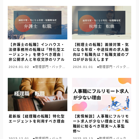
フィス
フィス
【弁護士の転職】インハウス・
【税理士の転職】面接対策・気
法律事務所の転職は「特化型エ
になる年収・中途採用の求人動
ージェント」を使うべき理由｜
向は？転職先は？転職支援のプ
非公開求人と年収交渉のリアル
ロががお伝えします
2026.01.02
■管理部門・バックオ
2026.01.01
■管理部門・バックオ
フィス
フィス
最新版【経理職の転職】特化型
【実情解説】人事職にフルリモ
エージェントを利用すべき理由
ート求人が少ない理由とは？転
職前に知るべき現実〜人事監
修〜
2025.12.01
■管理部門・バックオ
2025.05.13
■管理部門・バックオ