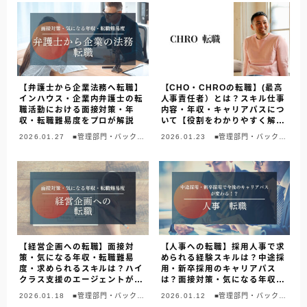
【弁護士から企業法務へ転職】
【CHO・CHROの転職】(最高
インハウス・企業内弁護士の転
人事責任者）とは？スキル仕事
職活動における面接対策・年
内容・年収・キャリアパスにつ
収・転職難易度をプロが解説
いて【役割をわかりやすく解
説】
2026.01.27
■管理部門・バックオ
2026.01.23
■管理部門・バックオ
フィス
フィス
【経営企画への転職】面接対
【人事への転職】採用人事で求
策・気になる年収・転職難易
められる経験スキルは？中途採
度・求められるスキルは？ハイ
用・新卒採用のキャリアパス
クラス支援のエージェントが教
は？面接対策・気になる年収・
えます
転職難易度
2026.01.18
■管理部門・バックオ
2026.01.12
■管理部門・バックオ