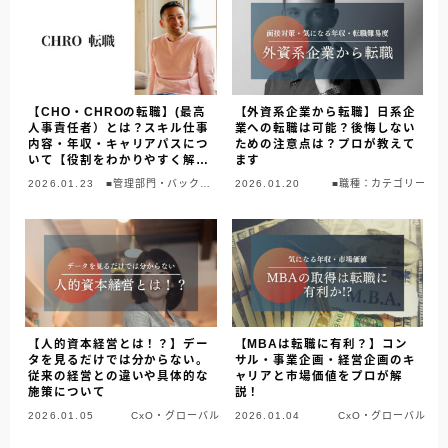
【CHO・CHROの転職】(最高
【外資系企業から転職】日系企
人事責任者）とは？スキル仕事
業への転職は可能？後悔しない
内容・年収・キャリアパスにつ
ための注意点は？プロが教えて
いて【役割をわかりやすく解
ます
説】
2026.01.23
■管理部門・バックオ
2026.01.20
■職種：カテゴリー
フィス
【人的資本経営とは！？】デー
【MBAは転職に有利？】コン
タを見るだけでは分からない。
サル・事業企画・経営企画のキ
従来の経営との違いや具体的な
ャリアと市場価値をプロが解
施策について
説！
2026.01.05
CxO・グローバル
2026.01.04
CxO・グローバル