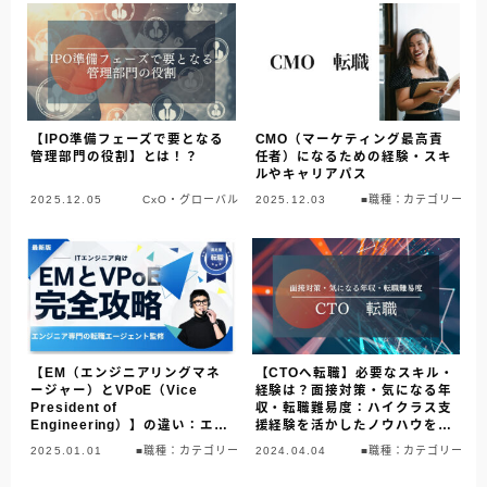
【IPO準備フェーズで要となる
CMO（マーケティング最高責
管理部門の役割】とは！？
任者）になるための経験・スキ
ルやキャリアパス
2025.12.05
CxO・グローバル
2025.12.03
■職種：カテゴリー
【EM（エンジニアリングマネ
【CTOへ転職】必要なスキル・
ージャー）とVPoE（Vice
経験は？面接対策・気になる年
President of
収・転職難易度：ハイクラス支
Engineering）】の違い：エン
援経験を活かしたノウハウをお
ジニア専門の転職エージェント
伝えします
2025.01.01
■職種：カテゴリー
2024.04.04
■職種：カテゴリー
監修