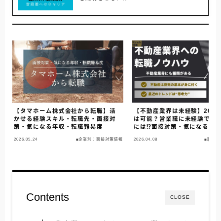
【タマホーム株式会社から転職】活
【不動産業界は未経験】20代
かせる経験スキル・転職先・面接対
は可能？営業職に未経験で転
策・気になる年収・転職難易度
には⁉︎面接対策・気になる年
難易度・ポイント・離職率な
2026.05.24
■企業別：面接対策情報
2026.04.08
■職種
説！
Contents
CLOSE