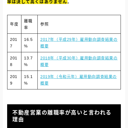
率は決して高くはありません
。
離職
年度
参照
率
201
16.5
2017年（平成29年）雇用動向調査結果の
7
%
概要
201
13.7
2018年（平成30年）雇用動向調査結果の
8
%
概要
201
15.1
2019年（令和元年）雇用動向調査結果の
9
%
概要
不動産営業の離職率が高いと言われる
理由